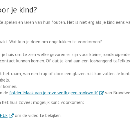
or je kind?
 spelen en leren van hun fouten. Het is niet erg als je kind eens va
d raakt. Wat kun je doen om ongelukken te voorkomen?
 je huis om te zien welke gevaren er zijn voor kleine, rondkruipende
opcontact kunnen komen. Of dat je kind aan een loshangend tafelkle
t het raam, van een trap of door een glazen ruit kan vallen. Je kunt
bels.
ur komen.
. Externe link
in de
folder 'Maak van je roze wolk geen rookwolk'
van Brandwee
om het huis zoveel mogelijk kunt voorkomen:
. Externe link
jPUk
om de video te bekijken.