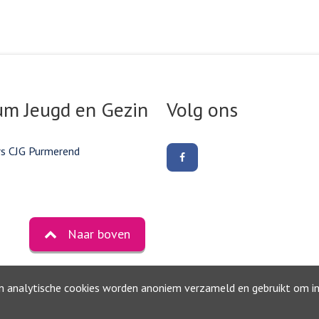
um Jeugd en Gezin
Volg ons
rs CJG Purmerend
Volg
ons
op
Facebook
Naar boven
©2026, Gemeente Purmerend
Privacyverklaring
en analytische cookies worden anoniem verzameld en gebruikt om inz
Toegankelijkheidsverklaring