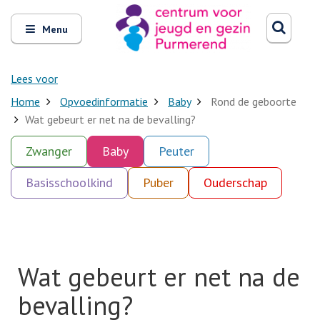
Zoeken
Open
Zoeke
Menu
en
sluit
het
Lees voor
Home
Opvoedinformatie
Baby
Rond de geboorte
Wat gebeurt er net na de bevalling?
Zwanger
Baby
Peuter
Basisschoolkind
Puber
Ouderschap
Wat gebeurt er net na de
bevalling?