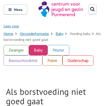
Zoeken
Open
Zoeke
Menu
en
sluit
het
Lees voor
Home
Opvoedinformatie
Baby
Voeding baby
Als
borstvoeding niet goed gaat
Zwanger
Baby
Peuter
Basisschoolkind
Puber
Ouderschap
Als borstvoeding niet
goed gaat