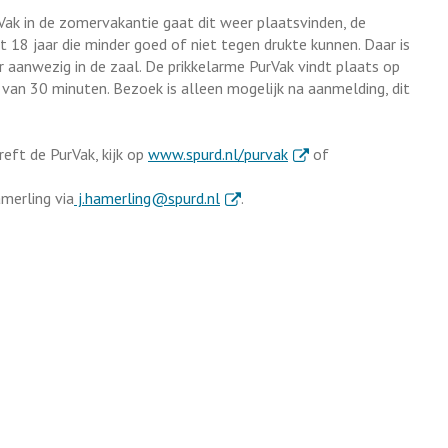
Vak in de zomervakantie gaat dit weer plaatsvinden, de
ot 18 jaar die minder goed of niet tegen drukte kunnen. Daar is
 aanwezig in de zaal. De prikkelarme PurVak vindt plaats op
 van 30 minuten. Bezoek is alleen mogelijk na aanmelding, dit
. Externe link
eft de PurVak, kijk op
www.spurd.nl/purvak
of
. Externe link
merling via
j.hamerling@spurd.nl
.