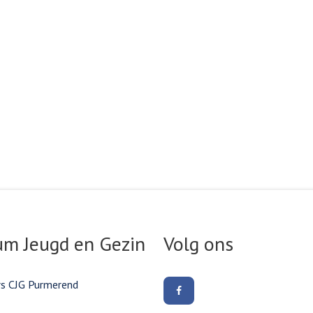
um Jeugd en Gezin
Volg ons
rs CJG Purmerend
Volg
ons
op