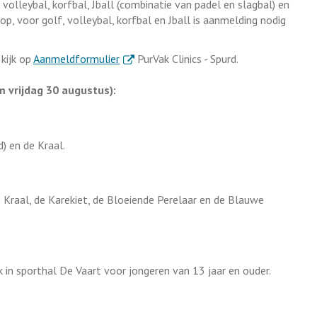
, volleybal, korfbal, Jball (combinatie van padel en slagbal) en
op, voor golf, volleybal, korfbal en Jball is aanmelding nodig
. Externe link
kijk op
Aanmeldformulier
PurVak Clinics - Spurd.
vrijdag 30 augustus):
) en de Kraal.
de Kraal, de Karekiet, de Bloeiende Perelaar en de Blauwe
 sporthal De Vaart voor jongeren van 13 jaar en ouder.