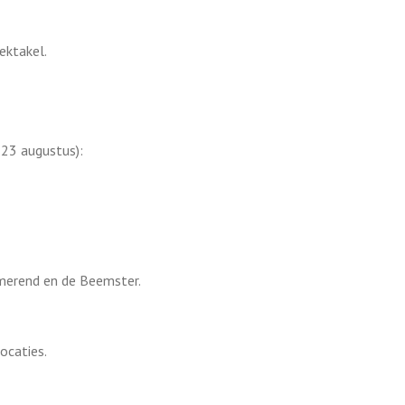
pektakel.
 23 augustus):
rmerend en de Beemster.
ocaties.