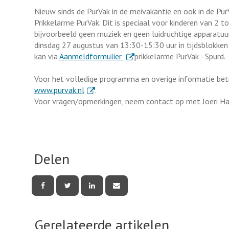
Nieuw sinds de PurVak in de meivakantie en ook in de Pur
Prikkelarme PurVak. Dit is speciaal voor kinderen van 2 t
bijvoorbeeld geen muziek en geen luidruchtige apparatuur
dinsdag 27 augustus van 13:30-15:30 uur in tijdsblokken
. Externe link
kan via
Aanmeldformulier
prikkelarme PurVak - Spurd.
Voor het volledige programma en overige informatie betr
. Externe link
www.purvak.nl
.
Voor vragen/opmerkingen, neem contact op met Joeri Ha
Delen
Deel
Deel
Deel
Deel
deze
deze
deze
deze
pagina
pagina
pagina
pagina
via
via
via
via
Facebook
Twitter
LinkedIn
e-
Gerelateerde artikelen
mail