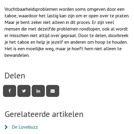
Vruchtbaarheidsproblemen worden soms omgeven door een
taboe, waardoor het lastig kan zijn om er open over te praten.
Maar je bent zeker niet alleen in dit proces. Er zijn veel
mensen die met dezelfde problemen rondlopen, ook al wordt
er misschien niet altijd over gepraat. Door te delen, doorbreek
je het taboe en help je jezelf en anderen om hoop te houden.
Het is een moeilijke weg, maar je hoeft hem niet alleen te
bewandelen.
Delen
Deel
Deel
Deel
Deel
deze
deze
deze
deze
pagina
pagina
pagina
pagina
via
via
via
via
Facebook
Twitter
LinkedIn
e-
Gerelateerde artikelen
mail
De Lovebuzz