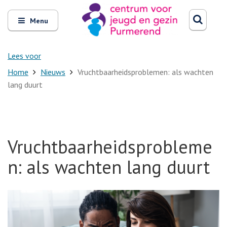
Zoeken
Open
Zoeke
Menu
en
sluit
het
Lees voor
Home
Nieuws
Vruchtbaarheidsproblemen: als wachten
lang duurt
Vruchtbaarheidsprobleme
n: als wachten lang duurt