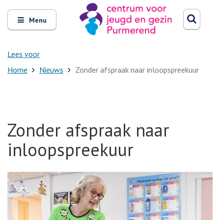
Zoeken
Open
Zoeke
Menu
en
sluit
het
Lees voor
Home
Nieuws
Zonder afspraak naar inloopspreekuur
Zonder afspraak naar
inloopspreekuur