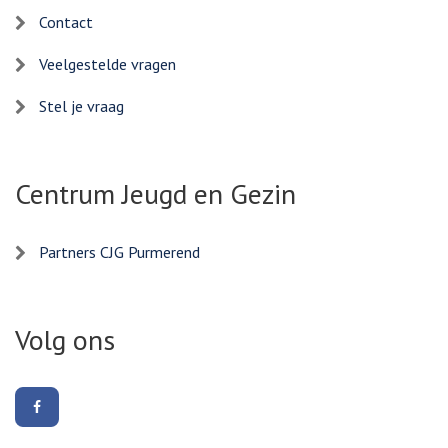
Contact
Veelgestelde vragen
Stel je vraag
Centrum Jeugd en Gezin
Partners CJG Purmerend
Volg ons
Volg
ons
op
Facebook