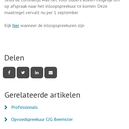
op afspraak naar het inloopspreekuur te komen. Deze
maatregel vervalt nu per 1 september
Kijk
hier
wanneer de inloopspreekuren zijn
Delen
Deel
Deel
Deel
Deel
deze
deze
deze
deze
pagina
pagina
pagina
pagina
via
via
via
via
Facebook
Twitter
LinkedIn
e-
Gerelateerde artikelen
mail
Professionals
Opvoedspreekuur CJG Beemster