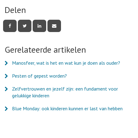
Delen
Deel
Deel
Deel
Deel
deze
deze
deze
deze
pagina
pagina
pagina
pagina
via
via
via
via
Facebook
Twitter
LinkedIn
e-
Gerelateerde artikelen
mail
Manosfeer, wat is het en wat kun je doen als ouder?
Pesten of gepest worden?
Zelfvertrouwen en jezelf zijn: een fundament voor
gelukkige kinderen
Blue Monday: ook kinderen kunnen er last van hebben