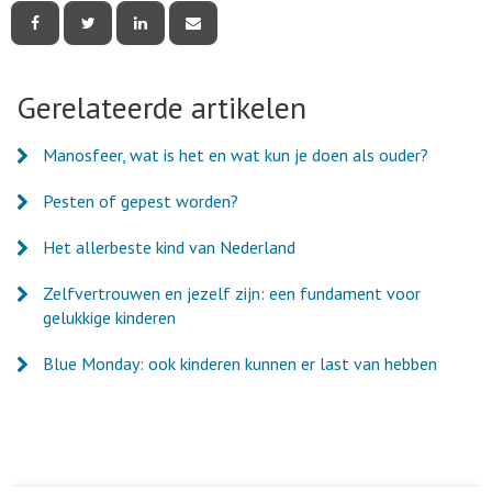
Deel
Deel
Deel
Deel
deze
deze
deze
deze
pagina
pagina
pagina
pagina
via
via
via
via
Facebook
Twitter
LinkedIn
e-
Gerelateerde artikelen
mail
Manosfeer, wat is het en wat kun je doen als ouder?
Pesten of gepest worden?
Het allerbeste kind van Nederland
Zelfvertrouwen en jezelf zijn: een fundament voor
gelukkige kinderen
Blue Monday: ook kinderen kunnen er last van hebben