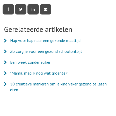
Deel
Deel
Deel
Deel
deze
deze
deze
deze
pagina
pagina
pagina
pagina
via
via
via
via
Facebook
Twitter
LinkedIn
e-
Gerelateerde artikelen
mail
Hap voor hap naar een gezonde maaltijd
Zo zorg je voor een gezond schoolontbijt
Een week zonder suiker
"Mama, mag ik nog wat groente?"
10 creatieve manieren om je kind vaker gezond te laten
eten